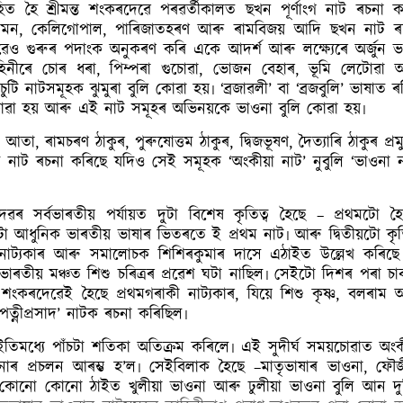
হিত হৈ শ্ৰীমন্ত শংকৰদেৱে পৰৱৰ্তীকালত ছখন পূৰ্ণাংগ নাট ৰচনা ক
কালিদমন, কেলিগোপাল, পাৰিজাতহৰণ আৰু ৰামবিজয় আদি ছখন নাট ৰ
েৱেও গুৰুৰ পদাংক অনুকৰণ কৰি একে আদৰ্শ আৰু লক্ষ্যেৰে অৰ্জুন ভঞ
াহিনীৰে চোৰ ধৰা, পিম্পৰা গুচোৱা, ভোজন বেহাৰ, ভূমি লেটোৱা 
 নাটসমূহক ঝুমুৰা বুলি কোৱা হয়৷ ‘ব্ৰজাৱলী’ বা ‘ব্ৰজবুলি’ ভাষাত ৰ
 কোৱা হয় আৰু এই নাট সমূহৰ অভিনয়কে ভাওনা বুলি কোৱা হয়৷
ৰামচৰণ ঠাকুৰ, পুৰুষোত্তম ঠাকুৰ, দ্বিজভূষণ, দৈত্যাৰি ঠাকুৰ প্ৰমুখ
নাট ৰচনা কৰিছে যদিও সেই সমূহক ‘অংকীয়া নাট’ নুবুলি ‘ভাওনা ন
েৱৰ সৰ্বভাৰতীয় পৰ্যায়ত দু্টা বিশেষ কৃতিত্ব হৈছে – প্ৰথমটো হৈ
টা আধুনিক ভাৰতীয় ভাষাৰ ভিতৰতে ই প্ৰথম নাট৷ আৰু দ্বিতীয়টো কৃতি
 কবি-নাট্যকাৰ আৰু সমালোচক শিশিৰকুমাৰ দাসে এঠাইত উল্লেখ কৰিছে
ৰতীয় মঞ্চত শিশু চৰিত্ৰৰ প্ৰৱেশ ঘটা নাছিল৷ সেইটো দিশৰ পৰা চা
শংকৰদেৱেই হৈছে প্ৰথমগৰাকী নাট্যকাৰ, যিয়ে শিশু কৃষ্ণ, বলৰাম 
 ‘পত্নীপ্ৰসাদ’ নাটক ৰচনা কৰিছিল৷
ই ইতিমধ্যে পাঁচটা শতিকা অতিক্ৰম কৰিলে৷ এই সুদীৰ্ঘ সময়চোৱাত অংক
াৰ প্ৰচলন আৰম্ভ হ’ল৷ সেইবিলাক হৈছে –মাতৃভাষাৰ ভাওনা, ফৌজ
 কোনো কোনো ঠাইত খুলীয়া ভাওনা আৰু ঢুলীয়া ভাওনা বুলি আন দু