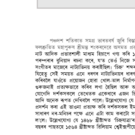
পঞ্চদশ শতিকাত সমগ্ৰ ভাৰতবৰ্ষ জুৰি ব
ফলশ্ৰুতিত মহাপুৰুষ শ্ৰীমন্ত শংকৰদেৱে অসমত প্
নাট আদিক প্ৰভাৱশালী মাধ্যম হিচাপে গণ্য কৰি ১৪৬
পৰম্পৰাৰ বুনিয়াদ ৰচনা কৰে, য’ত তেওঁ নিজে স
সংগীতৰ মাজেৰে নাট্যাভিনয় কৰাইছিল৷ ‘চিহ্ন’ শব্দ
যিহেতু সেই সময়ত এনে ধৰণৰ নাট্যাভিনয়ৰ ধাৰণ
কৰিবলৈ যাওঁতে প্ৰয়োজন হোৱা খোল-তাল নিৰ্মাণৰ
গুৰুজনাই প্ৰত্যক্ষভাৱে কৰিব লগা হৈছিল আৰু আ
যোগেদি দৰ্শকসকলে তেখেতক একেধাৰে এজন চিত্ৰক
আদি অনেক ৰূপত দেখিবলৈ পালে৷ উল্লেখযোগ্য যে চ
প্ৰদৰ্শন কৰা এই ভাওনা প্ৰত্যক্ষ কৰি দৰ্শকসকল
সাধাৰণ নৰ-মনিচৰ পক্ষে এনে এটা কাম কৰাটো 
ল’লে৷ উল্লেখযোগ্য যে ১৪৬৮ খ্ৰীষ্টাব্দত ‘চিহ্নযা
বছৰৰ পাছতহে ১৫৬৪ খ্ৰীষ্টাব্দত ৱিলিয়াম শ্বেইক্সপীয়