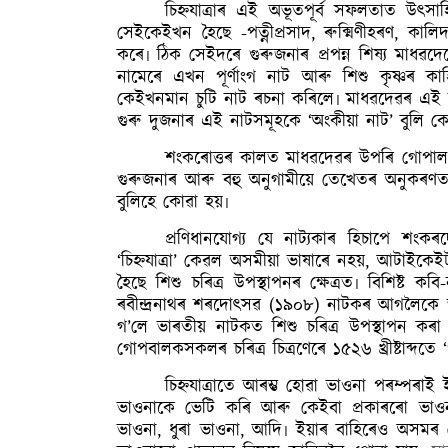
চিহ্নযাত্ৰাৰ এই অভূতপূৰ্ব সফলতাত উৎসা
সেইকেইখন হৈছে -পত্নীপ্ৰসাদ, ৰুক্মিণীহৰণ, 
কৰে৷ ঠিক সেইদৰে গুৰুজনাৰ প্ৰপন্ন শিষ্য মাধৱদ
নামেৰে এখন পূৰ্ণাংগ নাট আৰু শিশু কৃষ্ণৰ ক
কেইখনমান চুটি নাট ৰচনা কৰিলে৷ মাধৱদেৱৰ এই চুটি
গুৰু দুজনাৰ এই নাটসমূহকে ‘অংকীয়া নাট’ বুলি
শংকৰোত্তৰ কালত মাধৱদেৱৰ উপৰি গোপাল আতা, 
গুৰুজনাৰ আৰু বহু অনুগামীয়ে তেখেতৰ অনুকৰণত 
বুলিহে কোৱা হয়৷
প্ৰণিধানযোগ্য যে নাট্যকাৰ হিচাপে শংকৰদ
‘চিহ্নযাত্ৰা’ কেৱল অসমীয়া ভাষাৰে নহয়, আটাইকেই
হৈছে শিশু চৰিত্ৰ উপস্থাপনৰ ক্ষেত্ৰত৷ বিশিষ্ট
ৰবীন্দ্ৰনাথৰ শৰদোৎসৱ (১৯০৮) নাটকৰ আগলৈকে ভা
গ’লে ভাৰতীয় নাটকত শিশু চৰিত্ৰ উপস্থাপন কৰা 
গোপবালকসকলৰ চৰিত্ৰ চিত্ৰণেৰে ১৫২৬ খ্ৰীষ্টাব্দতে
চিহ্নযাত্ৰাতে আৰম্ভ হোৱা ভাওনা পৰম্পৰা
ভাওনাকে ভেটি কৰি আৰু কেইবা প্ৰকাৰৰো ভাওন
ভাওনা, ধুৰা ভাওনা, আদি৷ ইয়াৰ বাহিৰেও অসমৰ