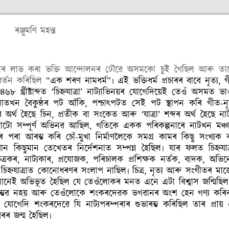
ৰঞ্জুমণি মহন্ত
িস্তাৰ লাভ কৰা ভক্তি আন্দোলনৰ ঢৌৱে অসমকো চুই গৈছিল আৰু তা
ৰৱৰ্তন কৰিছিল
“এক শৰণ নামধৰ্ম”৷ এই ভক্তিধৰ্ম প্ৰচাৰৰ বাবে নৃত্য, 
৮ খ্ৰীষ্টাব্দত ‘চিহ্নযাত্ৰা’ নাট্যাভিনয়ৰ যোগেদিয়েই তেওঁ অসমত ভা
াতখন বৈকুণ্ঠৰ পট আঁকি, পশ্চাৎপটত সেই পট স্থাপন কৰি গীত-নৃত
ৰ অৰ্থ হৈছে চিন, প্ৰতীক বা সংকেত আৰু ‘যাত্ৰা’ শব্দৰ অৰ্থ হৈছে না
াটো সম্পূৰ্ণ অভিনৱ আছিল, গতিকে একক পৰিকল্পনাৰে নাটখন মঞ্চ
 পৰা আৰম্ভ কৰি চোঁ-মুখা নিৰ্মাণলৈকে সমগ্ৰ কামৰ কিছু সংখ্যক 
ন কিছুমান তেখেতৰ নিৰ্দেশনাত সম্পন্ন হৈছিল৷ যাৰ ফলত চিহ্নযাত্
ৰ, নাট্যকাৰ, প্ৰযোজক, পৰিচালক প্ৰশিক্ষক নৰ্তক, বাদক, অভিন
িহ্নযাত্ৰাত কোনোধৰণৰ সংলাপ নাছিল৷ চিত্ৰ, নৃত্য আৰু সংগীতৰ মাজ
 ইমানেই অভিভূত হৈছিল যে তেওঁলোকৰ মনত এনে এটা বিশ্বাস জন্মিছিল
সম্ভৱ নহয় আৰু তেওঁলোকে শংকৰদেৱক ভগৱানৰ অংশ হেন গণ্য কৰি
ত্ৰা’ৰ যোগেদি শংকৰদেৱে যি নাট্যপৰম্পৰাৰ শুভাৰম্ভ কৰিছিল তাৰ প্ৰা
েৰৰ জন্ম হৈছিল৷