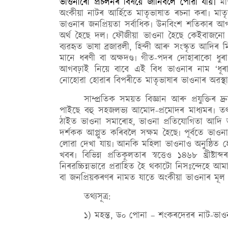
ভাওনাৰো প্ৰচলনৰ বিষয়ে জানিবলৈ পোৱা যায়৷
ম
অংকীয়া নাটৰ আৰ্হিতে মাতৃভাষাত ৰচনা কৰা৷ ম
ভাওনাৰ জনপ্ৰিয়তা সৰ্বাধিক৷ উনবিংশ শতিকাৰ 
অৰ্থ হৈছে দল৷ ফৌজীয়া ভাওনা হৈছে কেইবাজনো
ব্যৱহৃত ভাষা ব্ৰজাৱলী, হিন্দী আৰু সংস্কৃত আদিৰ 
মানে ধৰণী বা অক্ষদণ্ড৷ গীত-পদৰ দোহাৰাকো ধুৰ
আগবঢ়াই নিয়ে বাবে এই বিধ ভাওনাৰ নাম ‘ধূৰা 
নোহোৱা হোৱাৰ বিপৰীতে মাতৃভাষাৰ ভাওনাৰ অৱস্
সাম্প্ৰতিক সময়ত বিজ্ঞান আৰু প্ৰযুক্তিৰ
পাইছে বহু সহজলভ্য আমোদ-প্ৰমোদৰ মাধ্যমৰ৷ তৎসত্
ঠাইত ভাওনা সমাৰোহ, ভাওনা প্ৰতিযোগিতা আদি ‌অ
দৰ্শকক আপ্লুত কৰিবলৈ সক্ষম হৈছে৷ পূৰ্বতে 
লোৱা দেখা যায়৷ আনকি মহিলা ভাওনাও অনুষ্ঠিত হ
খবৰ৷ বিভিন্ন প্ৰতিকূলতাৰ স্বত্তেও ১৪৬৮ খ্ৰীষ
নিৰৱচ্চিন্নভাৱে প্ৰৱাহিত হৈ থকাটো নিসঃন্দেহে
বা জনপ্ৰিয়কৰণৰ নামত যাতে অংকীয়া ভাওনাৰ মূল 
তথ্যসূত্ৰ:
১) মহন্ত, ড
পোনা – শংকৰদেৱৰ নাট-ভা
০