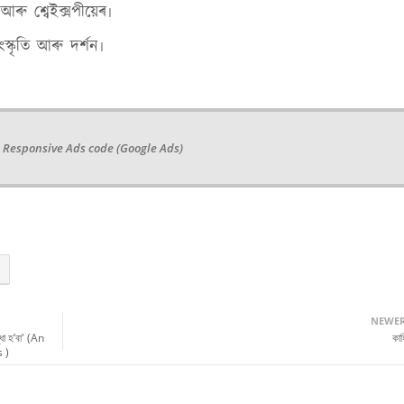
ৰু শ্বেইক্সপীয়েৰ৷
স্কৃতি আৰু দৰ্শন৷
 Responsive Ads code (Google Ads)
NEWE
ধা হ’বা' (An
কাহ
 )