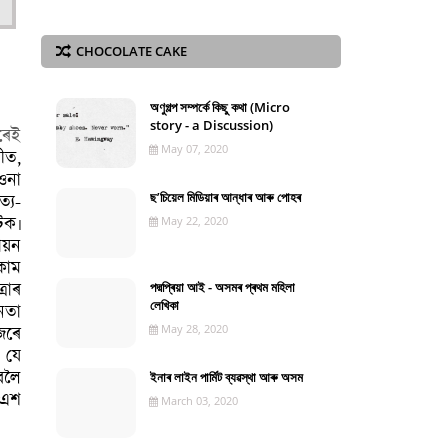
CHOCOLATE CAKE
অণুগল্প সম্পৰ্কে কিছু কথা (Micro
story - a Discussion)
ৰেই
May 07, 2020
গীত,
ওনা
ছ’চিয়েল মিডিয়াৰ আন্ধাৰ আৰু পোহৰ
্য-
টক৷
May 22, 2020
ায়ন
কাম
পদ্মপ্ৰিয়া আই - অসমৰ প্ৰথম মহিলা
ৰাৰ
লেখিকা
েতা
May 28, 2020
েৰে
 যে
বলৈ
ইনাৰ লাইন পাৰ্মিট ব্যৱস্থা আৰু অসম
য় এশ
March 03, 2020