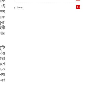
আৰু
 এই
13
প্ৰবন্ধ
্দৰ
আৰু
ুৰা’
িনী
ৰায়
্ধি
ন্ন
োতা
অংশ
াচক
পৰা
কৰণ