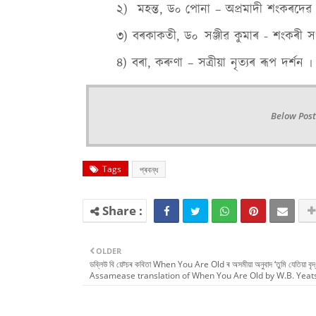
২)
মহন্ত, ড
পোনা – অপ্ৰমাদী শংকৰদেৱ আ
০
৩) বৰকাকতী, ড
সঞ্জীৱ কুমাৰ - শংকৰী সং
০
৪) বৰা, কৰুণা – সত্ৰীয়া নৃত্যৰ ৰূপ দৰ্শন ৷
Below Post
Tags
প্ৰবন্ধ
OLDER
ডব্লিউ বি য়েট্চৰ কবিতা When You Are Old ৰ অসমীয়া অনুবাদ ‘তুমি যেতিয়া বৃদ্
Assamease translation of When You Are Old by W.B. Yeats