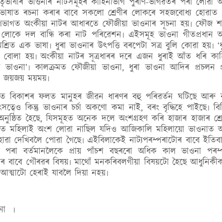
াতৃভাষাৰ ভাওনাৰ নাটসমূহৰ কাহিনীভাগ পুৰাণ-ভাগৱতৰ পৰা লোৱা 
াতৃভাষাত ৰচনা কৰাৰ বাবে সকলো শ্ৰেণীৰ লোকৰে সহজবোধ্য হোৱাত
আগভাগত অংকীয়া নাটৰ আধাৰতে ফৌজীয়া ভাওনাৰ সূচনা হয়৷ ফৌজ শব
 লোকে দল বান্ধি কৰা নাট পৰিৱেশন৷ এইসমূহ ভাওনা গীতপ্ৰধান 
মিশ্ৰিত এক ভাষা৷ ধুৰা ভাওনাৰ উৎপত্তি বৰপেটা সত্ৰ বুলি কোৱা হয়৷ ‘ধ
া বোলা হয়৷ অংকীয়া নাটৰ সূত্ৰধাৰৰ দৰে এজন ধুৰাই আঁত ধৰি কাহ
ভাওনা’৷ কালক্ৰমত ফৌজীয়া ভাওনা, ধুৰা ভাওনা আদিৰ প্ৰচলন প্
থা জয়জয় ময়ময়৷
 দ্ৰুত বিকাশৰ ফলত মানুহৰ জীৱন ধাৰণৰ বহু পৰিৱৰ্তন ঘটিছে আৰু বৃদ
বেও কিন্তু ভাওনাৰ চৰ্চা অকণো কমা নাই, বৰং বৃদ্ধিহে পাইছে৷ বিভি
নুষ্ঠিত হৈছে, যিসমূহত অনেক দলে অংশগ্ৰহণ কৰি হাজাৰ হাজাৰ শ্ৰ
ভাওনাত মহিলাই অংশ লোৱা নাছিল যদিও আজিকালি মহিলায়ো ভাওনাত 
োৱা দেখিবলৈ পোৱা গৈছে৷ এইবিলাকেই নাট্যপৰম্পৰাটোৰ বাবে ইতিব
্টাব্দৰ পৰা বৰ্তমানলৈকে প্ৰায় পাঁচশ বছৰৰো অধিক কাল ভাওনা পৰম্
 আমাৰ বাবে গৌৰৱৰ বিষয়৷ মাথোঁ মনকৰিবলগীয়া বিষয়টো হৈছে আধুনিকী
আত্মাটো হেৰাই যাবলৈ দিয়া নহয়৷
ওনা
৷