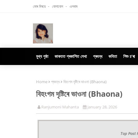
মোৰ বিষয়ে‍
যোগাযোগ
এলবাম
মুখ্য পৃষ্ঠা
কাকতত প্ৰকাশিত লেখা
প্ৰবন্ধ
কবিতা
শিশু চ’ৰা
Home
প্ৰবন্ধ
বিহংগম দৃষ্টিৰে ভাওনা (Bhaona)
বিহংগম দৃষ্টিৰে ভাওনা (Bhaona)
Ranjumoni Mahanta
January 28, 2026
Top Post 