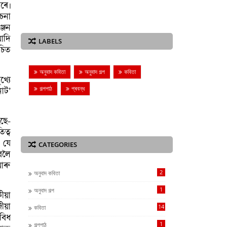
ৰে৷
চনা
্জন
আদি
LABELS
চিত
অনুবাদ কবিতা
অনুবাদ গল্প
কবিতা
্যে
গল্পপাঠ
প্ৰবন্ধ
াট’
ছে-
ত্ব
 যে
CATEGORIES
বলৈ
আৰু
2
অনুবাদ কবিতা
1
অনুবাদ গল্প
ীয়া
ীয়া
14
কবিতা
বিধ
1
গল্পপাঠ